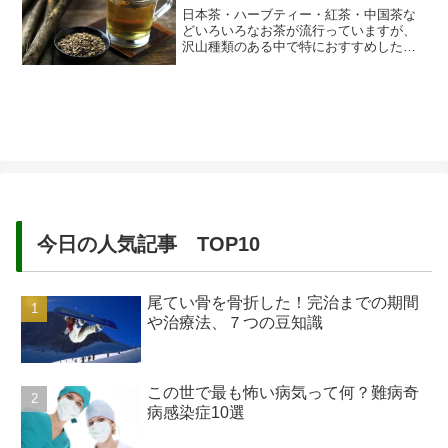
日本茶・ハーブティー・紅茶・中国茶な
どいろいろなお茶が流行っていますが、
沢山種類のある中で特におすすめしたい
お茶が『ごぼう茶』です。最近テレビや
雑誌で見かけたり、ごぼう茶の書籍等も
でたいます。耳にする機会も多くなって
きたごぼう茶。では、ごぼう茶はいった
い何にいいのか？どんな効能があるの
か、どうやって作るの？なんて漠然と...
今日の人気記事 TOP10
尾てい骨を骨折した！完治までの期間
や治療法、７つの豆知識
この世で最も怖い病気って何？難病奇
病感染症10選