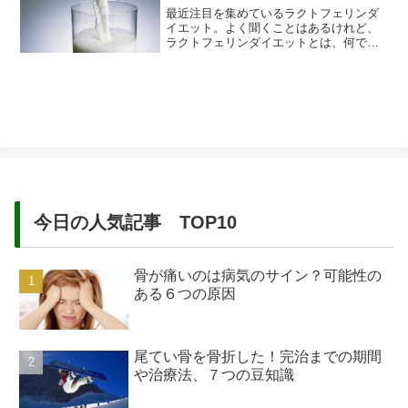
最近注目を集めているラクトフェリンダ
イエット。よく聞くことはあるけれど、
ラクトフェリンダイエットとは、何でし
ょうか？ラクトフェリンとは、哺乳動物
の乳に含まれている成分で、特に人の母
乳には沢山含まれています。出産後３日
間に出る母乳を初乳と言いますが、この
初乳にもっとも多く含まれている成分で
す。つまり、人間にとって非常に重...
今日の人気記事 TOP10
骨が痛いのは病気のサイン？可能性の
ある６つの原因
尾てい骨を骨折した！完治までの期間
や治療法、７つの豆知識