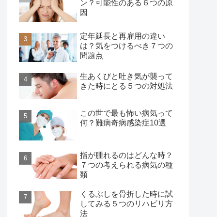
ン？可能性のある６つの原
因
定年延長と再雇用の違い
は？気をつけるべき７つの
問題点
生あくびと吐き気が襲って
きた時にとる５つの対処法
この世で最も怖い病気って
何？難病奇病感染症10選
指が腫れるのはどんな時？
７つの考えられる病気の種
類
くるぶしを骨折した時に試
してみる５つのリハビリ方
法