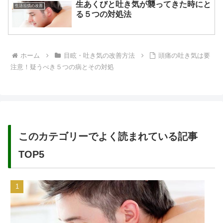
生あくびと吐き気が襲ってきた時にと
生活習慣の改善
る５つの対処法
ホーム
目眩・吐き気の改善方法
頭痛の吐き気は要
注意！疑うべき５つの病とその対処
このカテゴリーでよく読まれている記事
TOP5