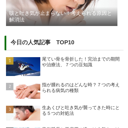
咳と吐き気が止まらない！考えられる原因と
解消法
今日の人気記事 TOP10
尾てい骨を骨折した！完治までの期間
や治療法、７つの豆知識
指が腫れるのはどんな時？７つの考え
られる病気の種類
生あくびと吐き気が襲ってきた時にと
る５つの対処法