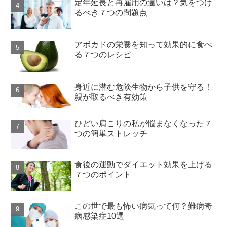
定年延長と再雇用の違いは？気をつけ
るべき７つの問題点
アボカドの栄養を知って効果的に食べ
る７つのレシピ
身近に潜む危険生物から子供を守る！
親が取るべき有効策
ひどい肩こりの私が悩まなくなった７
つの簡単ストレッチ
食後の運動でダイエット効果を上げる
７つのポイント
この世で最も怖い病気って何？難病奇
病感染症10選