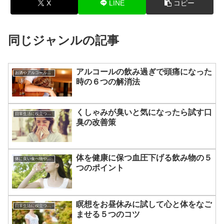
X
LINE
コピー
同じジャンルの記事
アルコールの飲み過ぎで頭痛になった
お酒やアルコールのあれこれ
時の６つの解消法
くしゃみが臭いと気になったら試す口
日常生活に役立つあれこれ
臭の改善策
体を健康に保つ血圧下げる飲み物の５
体に良い食べ物やその効果
つのポイント
瞑想をお昼休みに試して心と体をなご
日常生活に役立つあれこれ
ませる５つのコツ