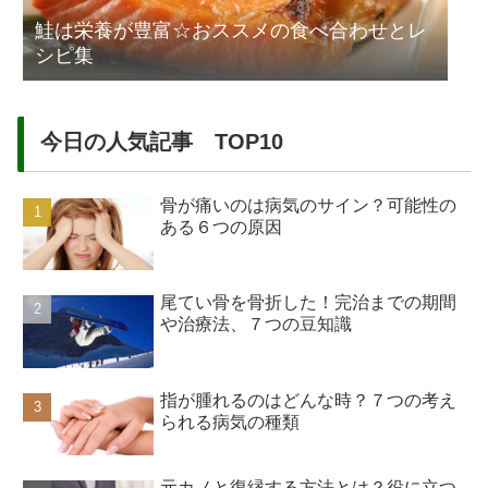
鮭は栄養が豊富☆おススメの食べ合わせとレ
シピ集
今日の人気記事 TOP10
骨が痛いのは病気のサイン？可能性の
ある６つの原因
尾てい骨を骨折した！完治までの期間
や治療法、７つの豆知識
指が腫れるのはどんな時？７つの考え
られる病気の種類
元カノと復縁する方法とは？役に立つ