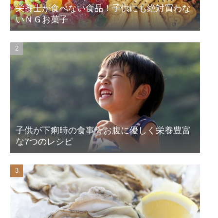
栄養士が食べない食品！子供にも絶対買わな
いＮＧお菓子
子供が下痢時の食事☆お腹に優しく栄養豊富
な7つのレシピ