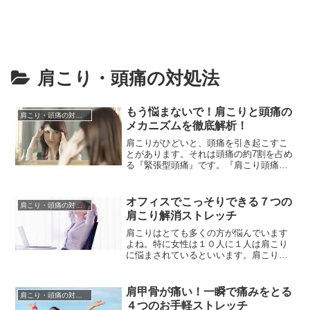
肩こり・頭痛の対処法
もう悩まないで！肩こりと頭痛の
肩こり・頭痛の対処法
メカニズムを徹底解析！
肩こりがひどいと、頭痛を引き起こすこ
とがあります。それは頭痛の約7割を占め
る『緊張型頭痛』です。『肩こり頭痛』
や『筋収縮性頭痛』とも呼ばれ、頭痛の
他にめまいや吐き気、目の奥が痛むなど
の症状が出る場合も。頭痛の症状として
オフィスでこっそりできる７つの
肩こり・頭痛の対処法
は、後頭部から首筋にかけて圧迫される
肩こり解消ストレッチ
ような、または締め付けられるような痛
みが続きます。悪化するとだんだ...
肩こりはとても多くの方が悩んでいます
よね。特に女性は１０人に１人は肩こり
に悩まされているといいます。肩こりと
いうのは、後頭部から肩および肩甲部に
かけての筋肉の緊張を中心とする違和感
や鈍痛などの症状を伴う言わば病気のよ
肩甲骨が痛い！一瞬で痛みをとる
肩こり・頭痛の対処法
うなもの。肩こりを放っておくと頭痛や
４つのお手軽ストレッチ