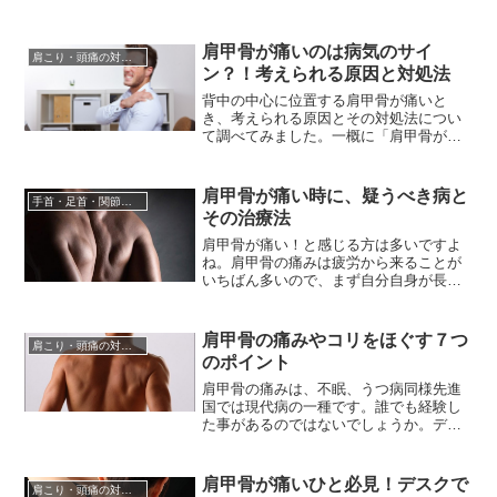
と、後々に脳梗塞やくも膜下出血などの
大変な病気に発展する可能性がありま
す。そのため、少しでも自覚症状を感じ
肩甲骨が痛いのは病気のサイ
肩こり・頭痛の対処法
たらすぐに病院に行き、その原因をつき
ン？！考えられる原因と対処法
とめて治療を開始しなくてはなりませ
ん。しかし、病院で薬をもらったり治療
背中の中心に位置する肩甲骨が痛いと
を...
き、考えられる原因とその対処法につい
て調べてみました。一概に「肩甲骨が痛
い！」というだけでは、どこが原因の病
気であるかを特定しにくいのです。肩甲
骨が痛いのは、単純に肩や腕の使い過ぎ
肩甲骨が痛い時に、疑うべき病と
手首・足首・関節の痛みの対処
の他にも、胃や膵臓、十二指腸や小腸の
その治療法
疾患の可能性もあるのです。原因の病気
を突き止めるためには、肩甲骨の痛み...
肩甲骨が痛い！と感じる方は多いですよ
ね。肩甲骨の痛みは疲労から来ることが
いちばん多いので、まず自分自身が長時
間働き過ぎていないか強い負荷のかかる
運動を行っていないかなど考えてみてく
ださい。もし思い当たる事があるのなら
肩甲骨の痛みやコリをほぐす７つ
肩こり・頭痛の対処法
改善させる必要があります。日常生活で
のポイント
姿勢が悪いと自覚している人は、姿勢の
改善も大切です。悪い姿勢で長時間...
肩甲骨の痛みは、不眠、うつ病同様先進
国では現代病の一種です。誰でも経験し
た事があるのではないでしょうか。デス
クワークで疲れを感じたり、仕事に行き
詰まりを感じたときに起こる場合が多い
ので、別名「オフィス病」とも言われて
肩甲骨が痛いひと必見！デスクで
肩こり・頭痛の対処法
います。コリの原因は疲れや同じ姿勢を