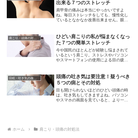
出来る７つのストレッチ
キープしたことによる筋肉の硬直、血流
の悪化、末梢神経の損傷など様々で...
肩甲骨の痛みは本当にやっかいですよ
ね。毎日ストレッチをしても、慢性化し
ているとなかなか改善出来ません。眼精
疲労や腰痛の原因になりますから、出来
れば仕事中でも適度なストレッチをする
と良いでしょう。1時間に1度位、PC作業
ひどい肩こりの私が悩まなくなっ
肩こり・頭痛の対処法
をやめて、トイレに行く振りをしてスト
た７つの簡単ストレッチ
レッチを行ってみましょう。それだけで
かなり肩まわりの筋肉がほぐれ、...
今や国民のほとんどが経験し悩まされて
いるという肩こり。ストレスやパソコン
やスマートフォンの使用による目の疲れ
から肩こりが引き起こされるとも言われ
ています。そして、最も関連性の高い原
因は、血行障害によるものだといわれて
頭痛の吐き気は要注意！疑うべき
目眩・吐き気の改善方法
います。寒い季節は体の動きも少なくな
５つの病とその対処
り、肩こりも一層ひどいものになりがち
です。冷えから肩が凝るなんて、少...
目も開けられないほどのひどい頭痛の時
は、吐き気もしてきますよね。パソコン
やスマホの画面を見ていると、より一
層、吐き気が強くなりますが、吐き気が
しても吐くことは無く、洗面所に行って
も何も出ない。食事も味気ないけど食べ
られる、、、。そんな時に思うのは、い
つも肩こりから頭痛になるし、頭痛が起
ホーム
肩こり・頭痛の対処法
きると吐き気もめまいも出るから慣れ...