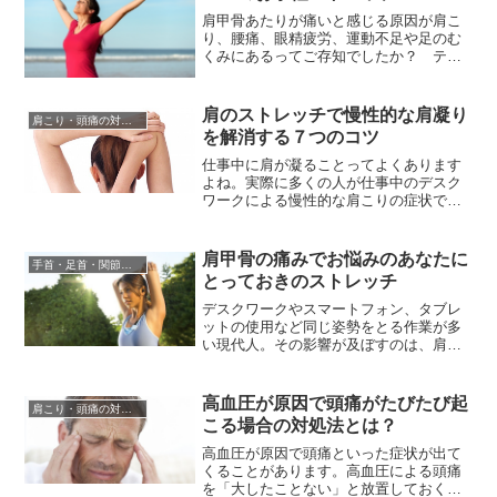
吐き気、めまいなどの症状が出てきたり
中には変形性頚椎症や頚部椎間板ヘ...
肩甲骨あたりが痛いと感じる原因が肩こ
り、腰痛、眼精疲労、運動不足や足のむ
くみにあるってご存知でしたか？ テレ
ビとリモコンやパソコンとマウスなんか
の機器と違い、一人の人間の体は全て繋
がっているため、完全に切り離された器
肩のストレッチで慢性的な肩凝り
肩こり・頭痛の対処法
官は存在しません。つまり、肩甲骨が痛
を解消する７つのコツ
い原因が肩にあるとは限らないというこ
とですね。車や自転車であればタイ...
仕事中に肩が凝ることってよくあります
よね。実際に多くの人が仕事中のデスク
ワークによる慢性的な肩こりの症状で困
っているそうです。肩こりが慢性化する
とマッサージをしてもらってもなかなか
治らない事が多く、頭痛や腰痛などほか
肩甲骨の痛みでお悩みのあなたに
手首・足首・関節の痛みの対処
の部分まで痛くなってきます。肩こりの
とっておきのストレッチ
原因はデスクワークのために座り続ける
ことで、特定の筋肉が収縮し続け姿...
デスクワークやスマートフォン、タブレ
ットの使用など同じ姿勢をとる作業が多
い現代人。その影響が及ぼすのは、肩こ
りや腰の痛みだけではありません。最近
増えているのが肩甲骨に痛みを感じると
いう人。マッサージをして貰うととても
高血圧が原因で頭痛がたびたび起
肩こり・頭痛の対処法
気持ちいいですが、でも毎回通うのは大
こる場合の対処法とは？
変。家族に頼むのも、いつもいつもOKし
て貰えるとも限りません。そこで...
高血圧が原因で頭痛といった症状が出て
くることがあります。高血圧による頭痛
を「大したことない」と放置しておく