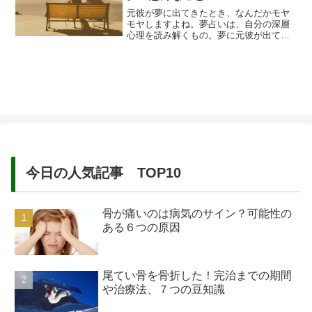
す。夢は、読み解き方によっては、人生
にプラスになるのです。また、夢は揺...
元彼が夢に出てきたとき、なんだかモヤ
モヤしますよね。夢占いは、自分の深層
心理を読み解くもの。夢に元彼が出てき
たとき、そこにどんな意味があるのか、
夢占いで自分の気持ちを分析することが
可能です。夢占いでは、元彼が出てきた
ときのシチュエーションや、自分が今置
かれている状態によって、解釈が随分と
変わります。元彼が夢に出てきたか...
今日の人気記事 TOP10
骨が痛いのは病気のサイン？可能性の
ある６つの原因
尾てい骨を骨折した！完治までの期間
や治療法、７つの豆知識