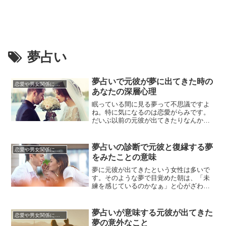
夢占い
夢占いで元彼が夢に出てきた時の
恋愛や男女関係についてのあれこれ
あなたの深層心理
眠っている間に見る夢って不思議ですよ
ね。特に気になるのは恋愛がらみです。
だいぶ以前の元彼が出てきたりなんかす
ると、思わず自分の感情を探ってしまい
ます。そんな時は、夢占いで、元彼の夢
を見た深層心理を見出すのも良いかもし
夢占いの診断で元彼と復縁する夢
恋愛や男女関係についてのあれこれ
れませんね。夢と現実の差は確かなの
をみたことの意味
に、色や匂い、感情まで鮮明だったりす
ると、目覚めたあとも気になって仕方...
夢に元彼が出てきたという女性は多いで
す。そのような夢で目覚めた朝は、「未
練を感じているのかなぁ」と心がざわつ
き始めますよね。そんな時、夢占いで
は、元彼への気持ちを量ることができま
す。深層心理を探るものだからですね。
夢占いが意味する元彼が出てきた
恋愛や男女関係についてのあれこれ
夢は自分の心を映し出す鏡とも言われま
夢の意外なこと