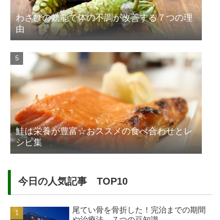
わさびの効能で体の不調が改善する７つの理
由
鮭は栄養が豊富☆おススメの食べ合わせとレ
シピ集
今日の人気記事 TOP10
尾てい骨を骨折した！完治までの期間
や治療法、７つの豆知識