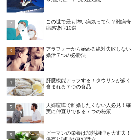
この世で最も怖い病気って何？難病奇
病感染症10選
アラフォーから始める絶対失敗しない
婚活７つの必勝法
肝臓機能アップする！タウリンが多く
含まれる７つの食品
夫婦喧嘩で離婚したくない人必見！確
実に仲直りできる７つの秘策
ピーマンの栄養は加熱調理も大丈夫！
保存と調理の豆知識☆