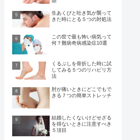
類
生あくびと吐き気が襲って
きた時にとる５つの対処法
この世で最も怖い病気って
何？難病奇病感染症10選
くるぶしを骨折した時に試
してみる５つのリハビリ方
法
肘が痛いときにどこでもで
きる７つの簡単ストレッチ
結婚したくないけどせざる
を得ないときに注意すべき
５項目