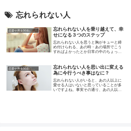
忘れられない人
忘れられない人を乗り越えて、幸
恋愛や男女関係についてのあれこれ
せになる３つのステップ
忘れられない人を思うと胸がキューと締
め付けられる、あの時・あの場所でこう
すればよかったとか日常の中のちょっと
したきっかけで時間がたっても鮮やかに
よみがえる切ない想いは大人の女への重
要要素です。忘れられない人への想いは
忘れられない人を思い出に変える
恋愛や男女関係についてのあれこれ
芋虫が色鮮やかな蝶に成長するためのさ
為に今行うべき事はなに？
なぎの殻なのです。さなぎの殻は自然に
ほころぶものですが、忘れられない...
忘れられない人がいると、あの人以上に
愛せる人はいないと思っていることが多
いですよね。事実その通り、あの人以上
に愛せる人はいないのかもしれません。
特に、若いときの純粋な気持ちは再現で
きないからです。不思議なものですよ
ね。たとえば、ファーストキスのことっ
て、ずっと覚えていますよね。でも、鮮
明に覚えていたはずの場所が、いつの...