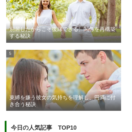
別居したからこそ復縁できる、関係を再構築
する秘訣
束縛を嫌う彼女の気持ちを理解し、円満に付
き合う秘訣
今日の人気記事 TOP10