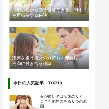
別居したからこそ復縁できる、関係
を再構築する秘訣
束縛を嫌う彼女の気持ちを理解し、
円満に付き合う秘訣
今日の人気記事 TOP10
骨が痛いのは病気のサイ
ン？可能性のある６つの原
因