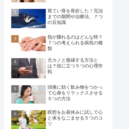
尾てい骨を骨折した！完治
までの期間や治療法、７つ
の豆知識
指が腫れるのはどんな時？
７つの考えられる病気の種
類
元カノと復縁する方法と
は？役に立つ５つの心理作
戦
頭痛に効く飲み物をつかっ
て心身をリラックスさせる
５つの方法
瞑想をお昼休みに試して心
と体をなごませる５つのコ
ツ