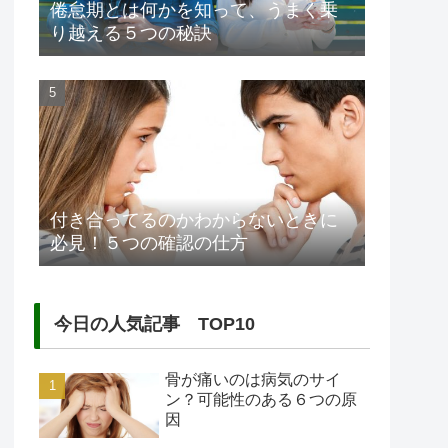
倦怠期とは何かを知って、うまく乗
り越える５つの秘訣
付き合ってるのかわからないときに
必見！５つの確認の仕方
今日の人気記事 TOP10
骨が痛いのは病気のサイ
ン？可能性のある６つの原
因