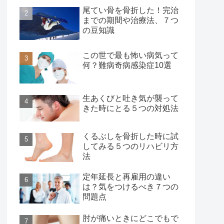
尾てい骨を骨折した！完治
までの期間や治療法、７つ
の豆知識
この世で最も怖い病気って
何？難病奇病感染症10選
生あくびと吐き気が襲って
きた時にとる５つの対処法
くるぶしを骨折した時に試
してみる５つのリハビリ方
法
定年延長と再雇用の違い
は？気をつけるべき７つの
問題点
肘が痛いときにどこでもで