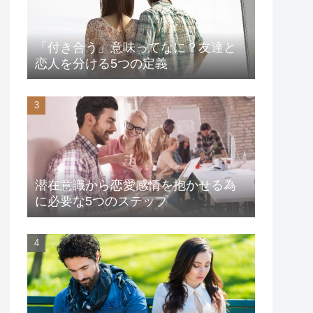
「付き合う」意味ってなに？友達と
恋人を分ける5つの定義
潜在意識から恋愛感情を抱かせる為
に必要な5つのステップ