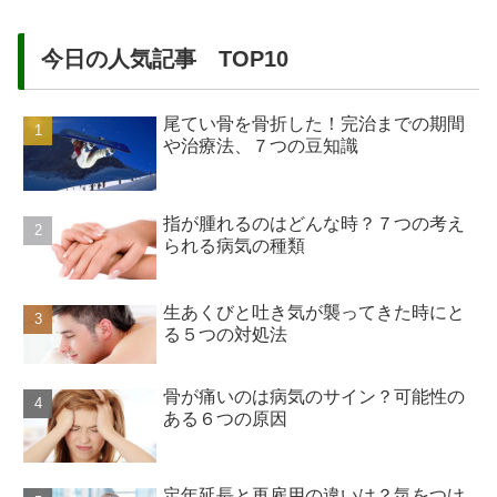
今日の人気記事 TOP10
尾てい骨を骨折した！完治までの期間
や治療法、７つの豆知識
指が腫れるのはどんな時？７つの考え
られる病気の種類
生あくびと吐き気が襲ってきた時にと
る５つの対処法
骨が痛いのは病気のサイン？可能性の
ある６つの原因
定年延長と再雇用の違いは？気をつけ