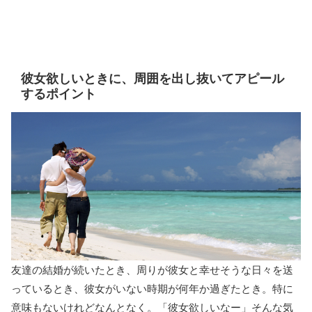
彼女欲しいときに、周囲を出し抜いてアピール
するポイント
友達の結婚が続いたとき、周りが彼女と幸せそうな日々を送
っているとき、彼女がいない時期が何年か過ぎたとき。特に
意味もないけれどなんとなく。「彼女欲しいなー」そんな気