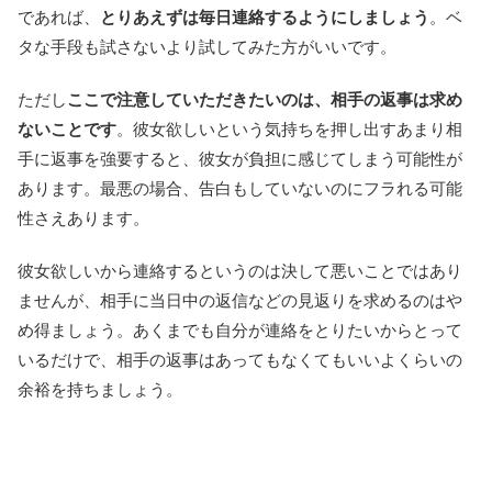
であれば、
とりあえずは毎日連絡するようにしましょう
。ベ
タな手段も試さないより試してみた方がいいです。
ただし
ここで注意していただきたいのは、相手の返事は求め
ないことです
。彼女欲しいという気持ちを押し出すあまり相
手に返事を強要すると、彼女が負担に感じてしまう可能性が
あります。最悪の場合、告白もしていないのにフラれる可能
性さえあります。
彼女欲しいから連絡するというのは決して悪いことではあり
ませんが、相手に当日中の返信などの見返りを求めるのはや
め得ましょう。あくまでも自分が連絡をとりたいからとって
いるだけで、相手の返事はあってもなくてもいいよくらいの
余裕を持ちましょう。