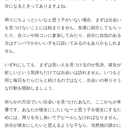
分になるときってありますよね。
周りにちょっといいなと思う子がいない場合、まずは出会い
を見つけないことには始まりません。友達に紹介してもらっ
たり、合コンや街コンに参加してみたり、自分に自信のある
方はナンパでかわいい子を口説いてみるのもありかもしれま
せん。
いずれにしても、まずは良い人を見つけるのが先決。彼女が
欲しいという気持ちだけでは出会いは訪れません。いつもと
同じ毎日をだらだらと続けるのではなく、出会いの有りそう
な行動を開始しましょう。
何らかの方法でいい出会いを見つけたあなた、ここからが本
番です。あなたが彼女にしたいなーと思う子を彼女にするた
めには、周りを出し抜いてアピールしなければなりません。
自分が彼女にしたいと思えるような子なら、当然他の誰かに