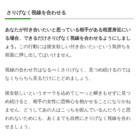
さりげなく視線を合わせる
あなたが付き合いたいと思っている相手がある程度身近にい
る場合、できるだけさりげなく視線を合わせるようにしまし
ょう。
この行動には彼女欲しい付き合いたいという気持ちを
前面に押し出してはいけません。
視線の合わせ方はなるべくさりげなく、見つめ続けるのでは
なくちらちら見るだけにとどめましょう。
彼女欲しいというオーラを込めてじーっと瞬きもせずに見つ
め続けると、相手の女性に恐怖心を抱かせることになりかね
ません。どうしてあの人はこっちを睨んでいるんだろうと思
われないためにも、あくまでも自然にさりげなく視線を合わ
せましょう。