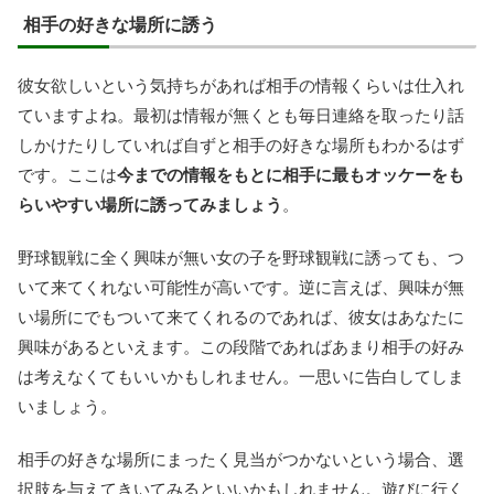
相手の好きな場所に誘う
彼女欲しいという気持ちがあれば相手の情報くらいは仕入れ
ていますよね。最初は情報が無くとも毎日連絡を取ったり話
しかけたりしていれば自ずと相手の好きな場所もわかるはず
です。ここは
今までの情報をもとに相手に最もオッケーをも
らいやすい場所に誘ってみましょう
。
野球観戦に全く興味が無い女の子を野球観戦に誘っても、つ
いて来てくれない可能性が高いです。逆に言えば、興味が無
い場所にでもついて来てくれるのであれば、彼女はあなたに
興味があるといえます。この段階であればあまり相手の好み
は考えなくてもいいかもしれません。一思いに告白してしま
いましょう。
相手の好きな場所にまったく見当がつかないという場合、選
択肢を与えてきいてみるといいかもしれません。遊びに行く