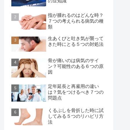
の豆知識
指が腫れるのはどんな時？
７つの考えられる病気の種
類
生あくびと吐き気が襲って
きた時にとる５つの対処法
骨が痛いのは病気のサイ
ン？可能性のある６つの原
因
定年延長と再雇用の違い
は？気をつけるべき７つの
問題点
くるぶしを骨折した時に試
してみる５つのリハビリ方
法