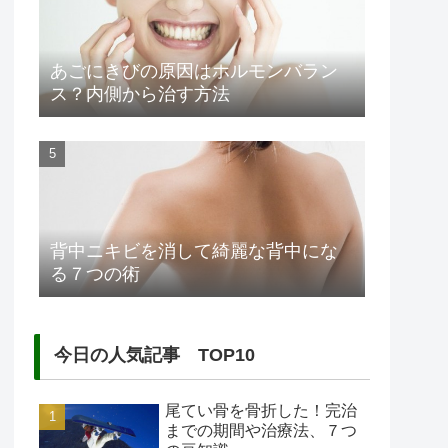
あごにきびの原因はホルモンバラン
ス？内側から治す方法
背中ニキビを消して綺麗な背中にな
る７つの術
今日の人気記事 TOP10
尾てい骨を骨折した！完治
までの期間や治療法、７つ