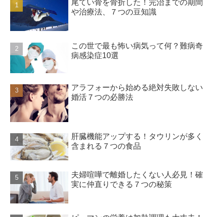
尾てい骨を骨折した！完治までの期間
や治療法、７つの豆知識
この世で最も怖い病気って何？難病奇
病感染症10選
アラフォーから始める絶対失敗しない
婚活７つの必勝法
肝臓機能アップする！タウリンが多く
含まれる７つの食品
夫婦喧嘩で離婚したくない人必見！確
実に仲直りできる７つの秘策