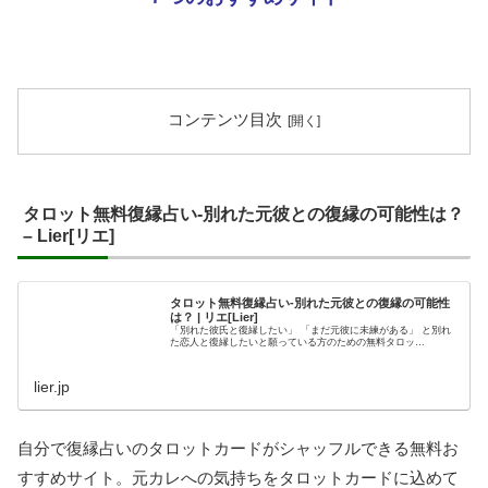
コンテンツ目次
タロット無料復縁占い-別れた元彼との復縁の可能性は？
– Lier[リエ]
タロット無料復縁占い-別れた元彼との復縁の可能性
は？ | リエ[Lier]
「別れた彼氏と復縁したい」 「まだ元彼に未練がある」 と別れ
た恋人と復縁したいと願っている方のための無料タロッ…
lier.jp
自分で復縁占いのタロットカードがシャッフルできる無料お
すすめサイト。元カレへの気持ちをタロットカードに込めて