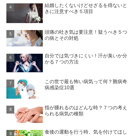
結婚したくないけどせざるを得ないと
きに注意すべき５項目
頭痛の吐き気は要注意！疑うべき５つ
の病とその対処
自分では気づきにくい！汗が臭いか分
かる７つの方法
この世で最も怖い病気って何？難病奇
病感染症10選
指が腫れるのはどんな時？７つの考え
られる病気の種類
食後の運動を行う時、気を付けてほし