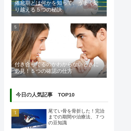
倦怠期とは何かを知って、うまく乗
り越える５つの秘訣
付き合ってるのかわからないときに
必見！５つの確認の仕方
今日の人気記事 TOP10
尾てい骨を骨折した！完治
までの期間や治療法、７つ
の豆知識