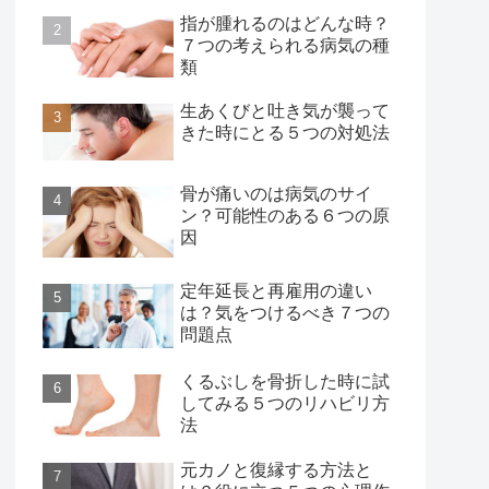
指が腫れるのはどんな時？
７つの考えられる病気の種
類
生あくびと吐き気が襲って
きた時にとる５つの対処法
骨が痛いのは病気のサイ
ン？可能性のある６つの原
因
定年延長と再雇用の違い
は？気をつけるべき７つの
問題点
くるぶしを骨折した時に試
してみる５つのリハビリ方
法
元カノと復縁する方法と