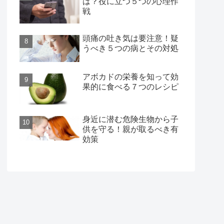
は？役に立つ５つの心理作
戦
頭痛の吐き気は要注意！疑
うべき５つの病とその対処
アボカドの栄養を知って効
果的に食べる７つのレシピ
身近に潜む危険生物から子
供を守る！親が取るべき有
効策