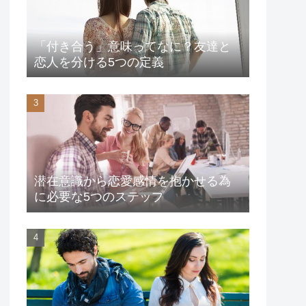
「付き合う」意味ってなに？友達と
恋人を分ける5つの定義
潜在意識から恋愛感情を抱かせる為
に必要な5つのステップ