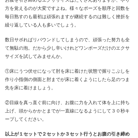
方を覚えるのが大変ですよね。様々なポーズを順序と回数を
毎日熟すのも最初は頑張れますが継続するのは難しく挫折を
繰り返している人も多いでしょう。
数日サボればリバウンドしてしまうので、頑張った努力も全
て無駄の泡。だから少し辛いけれどワンポーズだけのエクサ
サイズを試してみませんか。
①床にうつ伏せになって肘を床に着けた状態で握りこぶしを
作り小指側の側面と肘までが床に着くようにしたら足のつま
先を床に着けましょう。
②目線を真っ直ぐ前に向け、お腹に力を入れて体を上に持ち
上げ、頭からかかとまでが一直線になるようにして３０秒キ
ープしてください。
以上が１セットで２セットか３セット行うとお腹の引き締め