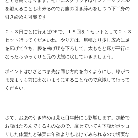
とても高くなります。それにスクワットはインナーマッスル
を鍛えることも出来るのでお腹の引き締めをしつつ下半身の
引き締めも可能です。
２～３日ごとに行えばOKで、１５回を１セットとして２～３
セット行ってくださいね。やり方は、肩幅より少し広めに足
を広げて立ち、膝を曲げ腰を下ろして、太ももと床が平行に
なったらゆっくりと元の状態に戻していきましょう。
ポイントはひざとつま先は同じ方向を向くようにし、膝がつ
ま先よりも前に出ないようにすることなので意識して行って
ください。
さて、お腹の引き締めは見た目年齢にも影響します。加齢で
お腹はたるんでくるものなので、痩せていても下腹がポッコ
リした体型だと確実に年齢よりも老けてみられるので切実な