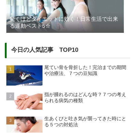
驚くほどダイエットに効く！日常生活で出来
る運動ベスト5☆
今日の人気記事 TOP10
尾てい骨を骨折した！完治までの期間
や治療法、７つの豆知識
指が腫れるのはどんな時？７つの考え
られる病気の種類
生あくびと吐き気が襲ってきた時にと
る５つの対処法