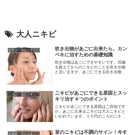
大人ニキビ
吹き出物があごに出来たら。カン
にきび・大人ニキビの治し方
ペキに治すための基礎知識
吹き出物はあごにできやすいです。20歳
を超えてからのニキビのことを吹き出物
と言いますが、あごにできる吹き出物は
ホルモンバランスの乱れが原因であるこ
とが多く、20歳以上の成人の方であって
もできてしまう可能性が高くなっていま
す。吹き出物があごにできやすいのは、
ニキビがあごにできる原因とスッ
にきび・大人ニキビの治し方
あごは髭が生える部位なので男性ホルモ
キリ治す４つのポイント
ンの影響を受けやすいことが要...
ニキビがあごにできる原因はご存知です
か。あごに出来るニキビは大人ニキビと
いわれています。１０代のころのニキビ
は額から鼻にかけてのいわゆるＴゾーン
にできやすいのですが、大人になるとあ
ごやフェイスラインのＵゾーンにニキビ
首のニキビは不調のサイン！今す
にきび・大人ニキビの治し方