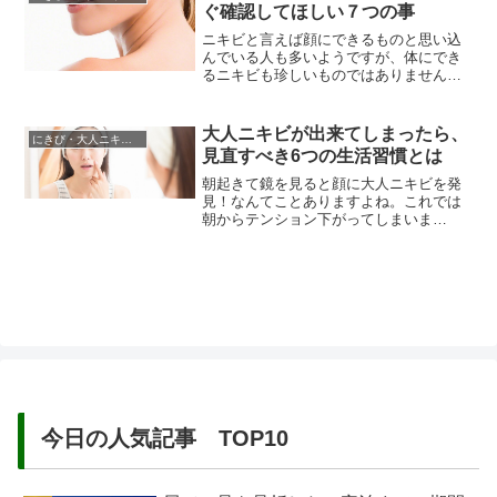
が出来やすくなるからです。大人になり
ぐ確認してほしい７つの事
ニキビがあごなどのＵゾーンにできやす
くなるのには、実は１０代のころの...
ニキビと言えば顔にできるものと思い込
んでいる人も多いようですが、体にでき
るニキビも珍しいものではありません。
特に２０才を過ぎてからできる首周辺に
ニキビに悩んでいる女性は多ですよね。
首周辺は顔に比べて皮脂線が少なく、毛
大人ニキビが出来てしまったら、
にきび・大人ニキビの治し方
穴が開きにくいのですが、ニキビの初期
見直すべき6つの生活習慣とは
症状である白ニキビや黒ニキビでも治り
が遅く、赤ニキビや膿ニキビに悪化...
朝起きて鏡を見ると顔に大人ニキビを発
見！なんてことありますよね。これでは
朝からテンション下がってしまいま
す。。。ニキビは青春のシンボルなどと
言われていますが、大人ニキビは、そう
はいきません。では、思春期でもないの
に、なぜ大人ニキビが出来てしまうので
しょうか。思春期の頃は誰しもニキビを
経験しますが、20歳を過ぎてもなお大...
今日の人気記事 TOP10