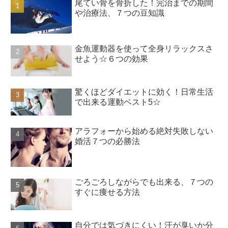
尾てい骨を骨折した！完治までの期間
や治療法、７つの豆知識
金魚運動器を使って全身リラックスさ
せよう☆６つの効果
驚くほどダイエットに効く！日常生活
で出来る運動ベスト5☆
アラフォーから始める絶対失敗しない
婚活７つの必勝法
ごろごろしながらでも出来る、７つの
すぐに痩せる方法
自分では気づきにくい！汗が臭いか分