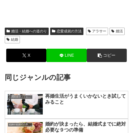
婚活・結婚への道のり
恋愛成就の方法
アラサー
婚活
結婚
X
LINE
コピー
同じジャンルの記事
再婚生活がうまくいかないとき試して
人間関係やコミュニケーションの術
みること
婚約が決まったら、結婚式までに絶対
結納や結婚式の準備について
必要な９つの準備