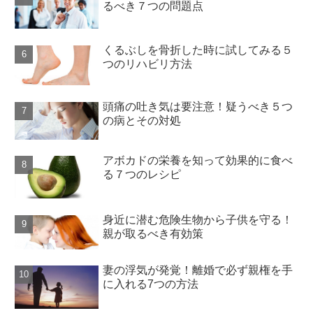
るべき７つの問題点
くるぶしを骨折した時に試してみる５
つのリハビリ方法
頭痛の吐き気は要注意！疑うべき５つ
の病とその対処
アボカドの栄養を知って効果的に食べ
る７つのレシピ
身近に潜む危険生物から子供を守る！
親が取るべき有効策
妻の浮気が発覚！離婚で必ず親権を手
に入れる7つの方法