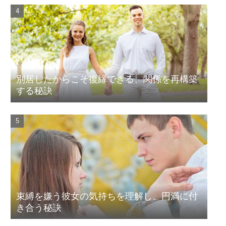
別居したからこそ復縁できる、関係を再構築
する秘訣
束縛を嫌う彼女の気持ちを理解し、円満に付
き合う秘訣