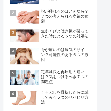
指が腫れるのはどんな時？
７つの考えられる病気の種
類
生あくびと吐き気が襲って
きた時にとる５つの対処法
骨が痛いのは病気のサイ
ン？可能性のある６つの原
因
定年延長と再雇用の違い
は？気をつけるべき７つの
問題点
くるぶしを骨折した時に試
してみる５つのリハビリ方
法