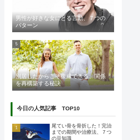
男性が好きな女にとる言動、７つの
パターン
別居したからこそ復縁できる、関係
を再構築する秘訣
今日の人気記事 TOP10
尾てい骨を骨折した！完治
までの期間や治療法、７つ
の豆知識