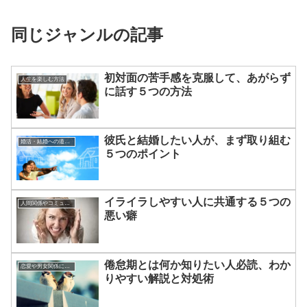
同じジャンルの記事
初対面の苦手感を克服して、あがらず
人生を楽しむ方法
に話す５つの方法
彼氏と結婚したい人が、まず取り組む
婚活・結婚への道のり
５つのポイント
イライラしやすい人に共通する５つの
人間関係やコミュニケーションの術
悪い癖
倦怠期とは何か知りたい人必読、わか
恋愛や男女関係についてのあれこれ
りやすい解説と対処術