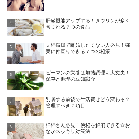
肝臓機能アップする！タウリンが多く
含まれる７つの食品
夫婦喧嘩で離婚したくない人必見！確
実に仲直りできる７つの秘策
ピーマンの栄養は加熱調理も大丈夫！
保存と調理の豆知識☆
別居する前後で生活費はどう変わる？
管理すべき７項目
妊婦さん必見！便秘を解消できる☆お
なかスッキリ対策法