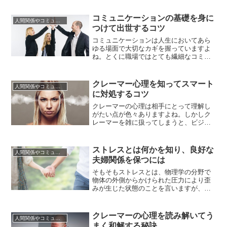
人間関係は仕事でもプライベートでも、
相手の言動から深層心理を読み解いて、
コミュニケーションの基礎を身に
人間関係やコミュニケーションの術
相手の望むように先回りをしなければな
つけて出世するコツ
らなかったり、機嫌を損ねないように自
身の言動を考えたりと、何かと緊張...
コミュニケーションは人生においてあら
ゆる場面で大切なカギを握っていますよ
ね。とくに職場ではとても繊細なコミュ
ニケーションスキルが必要になります。
現状に満足して仕事を続けるか、それと
もキャリアを伸ばし意欲的に出世するか
クレーマー心理を知ってスマート
人間関係やコミュニケーションの術
はそれぞれ異なるでしょう。どんな人間
に対処するコツ
関係でもお互いの意思疎通のためにはコ
ミュケーションが大切ですが、仕事...
クレーマーの心理は相手にとって理解し
がたい点が色々ありますよね。しかしク
レーマーを雑に扱ってしまうと、ビジネ
スの場合では将来的に大きな損害につな
がる場合もあります。クレーマーはお店
だけでなく私たちの生活あちこちに潜ん
ストレスとは何かを知り、良好な
人間関係やコミュニケーションの術
でいますので、上手に人間関係を維持す
夫婦関係を保つには
るためにはすべての人がクレーマー心理
を理解するとメリットになるでしょ...
そもそもストレスとは、物理学の分野で
物体の外側からかけられた圧力により歪
みが生じた状態のことを言いますが、私
達は心理的なものや社会的なものに関し
て使っていますよね。仕事や人間関係、
家庭のトラブルなどで生じるストレスは
クレーマーの心理を読み解いてう
人間関係やコミュニケーションの術
心理面と身体面、行動面の３つに分類さ
まく和解する秘訣