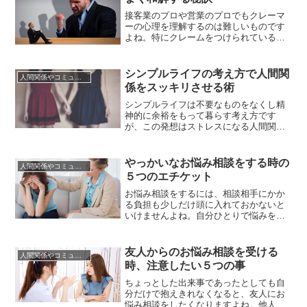
れ、心理面でのストレスとはイライラし
たり不安やうつ症状、活気の低下な...
接客業のプロや営業のプロでもクレーマ
ーの心理を理解するのは難しいものです
よね。特にクレームをつけられている最
中は「どうしてこんな些細なことでこん
なに怒るのだろう」と不思議に思ったり
「クレームという名のいちゃもんだ」と
シンプルライフの考え方で人間関
人間関係やコミュニケーションの術
腹の中が煮えくりかえるだけで、クレー
係をスッキリさせる術
マーの心理を理解しようというだけの気
持ちの余裕が持てないもの。まして...
シンプルライフは不要なものをなくし精
神的に余裕をもって暮らす考え方です
が、この発想はストレスになる人間関係
にもうまく生かせそうですよね。人間関
係は自分で気を付けてそれぞれの人達と
うまく付き合っているつもりでも、相手
やっかいなお悩み相談をする時の
人間関係やコミュニケーションの術
との価値観の違いや性格の違いなどでど
５つのエチケット
うしてもうまくいかない時があります。
そんな人間関係のトラブルを改善しよ...
お悩み相談をするには、相談相手にかか
る負担も少しだけ頭に入れておかないと
いけませんよね。自分ひとりで悩みを抱
えるのは精神的な負担になり、深刻な病
気へ進展する可能性もあります。誰かに
話を聞いてほしいと思う瞬間は、きっと
友人からのお悩み相談を受ける
人間関係やコミュニケーションの術
誰でも一度は経験があるでしょう。しか
時、注意したい５つの事
しお悩み相談の内容によっては話を聞か
された人がどうアドバイスしていい...
ちょっとした出来事であったとしても自
分だけで抱えきれなくなると、友人にお
悩み相談をしたくなりますよね。他人に