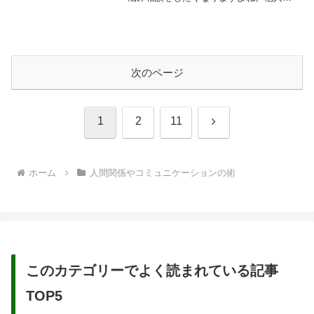
とってはどうでも良いようなことでも、
本人にとっては答えが分からなくてどう
したら良いか本当に辛く感じてしまうこ
とがあったり、大なり小なりみんな悩み
を持っていて、普段は自分で解決したり
方向を決めることが出来る人でも、...
次のページ
次
1
2
11
へ
ホーム
人間関係やコミュニケーションの術
このカテゴリーでよく読まれている記事
TOP5