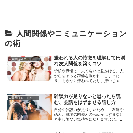
人間関係やコミュニケーション
の術
嫌われる人の特徴を理解して円満
人間関係やコミュニケーションの術
な友人関係を築くコツ
学校や職場で一人くらいは見かける、人
からちょっと距離を置かれてしまった
り、明らかに嫌われてたり、嫌いじゃな
いんだけどなんとなく一緒にいるのが辛
い・・・っていう人いますよね。もしか
したら自分も気づかないうちにやってる
雑談力が足りないと思ったら読
人間関係やコミュニケーションの術
かも、なんていう心配をしている方も多
む、会話をはずませる話し方
いのではないでしょうか。あなたも、気
づいたら周りに自然と人が集まってく...
自分の雑談力が足りないために、友達や
恋人、職場の同僚との会話がはずまない
と申し訳ない気持ちになりますよね。
「退屈にさせてしまった」「僕をつまら
ない人間だと思っただろうなあ」「もっ