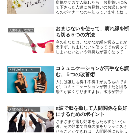
ているのか、自分自身のことはなか...
病気やケガで入院したら、お見舞いに来
て下さった人達にお見舞いのお返しをす
るのがマナーなのを知っていますよね。
実は、お見舞いのお返しのことを知らな
い人も多く、退院報告のみという人もい
るのですがこれは大人として恥ずかしい
おまじないを使って、腐れ縁を断
人生を楽しむ方法
ことなのです。あなたの心配をして、時
ち切る５つの方法
間を作ってお見舞いに来てくれた方々
に、退院や完治した報告を兼ねてお見...
今のあなたは、なかなか縁を切ることが
出来ず、おまじないを使ってでも切って
しまいたいという気持ちが強くなってい
ますよね。実際、関わりたくない人に限
って縁って切れないもので、会いたくな
いと思った直後に会ってしまったという
コミュニケーションが苦手なら読
人間関係やコミュニケーションの術
経験がある人も多いのではないでしょう
む、５つの改善術
か。もちろん関わりたくない人があなた
にとって悪い影響を与える人とは限...
人には誰しも得手不得手があるものです
が、コミュニケーションが苦手だと困る
場面が多くなりますよね。水泳が苦手な
らプールや海に遊びに行かなきゃいい、
料理が苦手なら料理が得意なパートナー
を見つけたらいいし外食やお惣菜に頼る
α波で脳を癒して人間関係を良好
人間関係やコミュニケーションの術
こともできます。でも、コミュニケーシ
にするためのポイント
ョンだけは苦手だからといって避けて通
ることはできません。学校でも職場...
さまざまな癒し効果をもたらすというα
波、その効果で自身の脳をリラックスさ
せることができれば、人間関係にも良い
影響を及ぼすことができそうですよね。