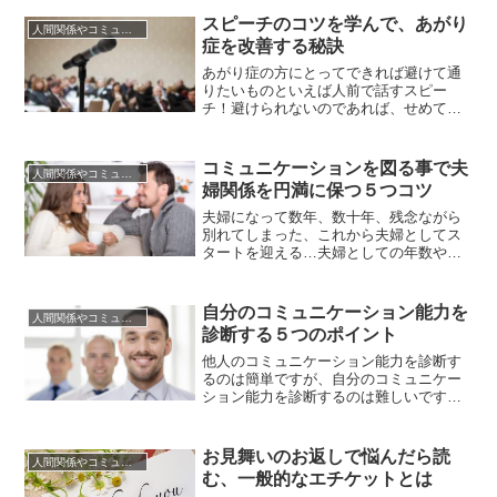
ね。しかし、サプライズプレゼントで相
スピーチのコツを学んで、あがり
人間関係やコミュニケーションの術
手が喜んでくれるとは限りません。あな
症を改善する秘訣
たが期待していたリアクションが返って
こないこともありますし、一歩間違え...
あがり症の方にとってできれば避けて通
りたいものといえば人前で話すスピー
チ！避けられないのであれば、せめてス
ピーチのコツを学んであがり症を改善し
たいですよね。また、スピーチ自体が避
けられないのであれば、せめてスピーチ
コミュニケーションを図る事で夫
人間関係やコミュニケーションの術
で失敗したり人前で大恥をかくことだけ
婦関係を円満に保つ５つコツ
は避けたい！これ以上スピーチのトラウ
マを増やしてあがり症を悪化させたく...
夫婦になって数年、数十年、残念ながら
別れてしまった、これから夫婦としてス
タートを迎える…夫婦としての年数や形
は様々ですよね。どんな形であっても、
ひとつの『人間関係』というものに変わ
りは無く、皆さんの想像する夫婦はどん
自分のコミュニケーション能力を
人間関係やコミュニケーションの術
な夫婦で、また既にご結婚されている方
診断する５つのポイント
はどんな関係を築いているでしょうか。
夫婦は他の人間関係よりも一緒にい...
他人のコミュニケーション能力を診断す
るのは簡単ですが、自分のコミュニケー
ション能力を診断するのは難しいですよ
ね。自分にコミュニケーション能力があ
るのかないのか、自分のコミュニケーシ
ョン方法は相手や周囲に不快感を与えた
お見舞いのお返しで悩んだら読
人間関係やコミュニケーションの術
りしていないのか、もっといえば自分は
む、一般的なエチケットとは
相手や周囲から好かれているのか嫌われ