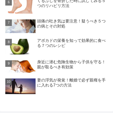
くるぶしを骨折した時に試してみる５
つのリハビリ方法
頭痛の吐き気は要注意！疑うべき５つ
の病とその対処
アボカドの栄養を知って効果的に食べ
る７つのレシピ
身近に潜む危険生物から子供を守る！
親が取るべき有効策
妻の浮気が発覚！離婚で必ず親権を手
に入れる7つの方法