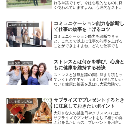
れる単語ですが、今は心理的なものに良
く使われていますよね。心理的なストレ
スとは、刺激を受けたときに生じる心や
身体の歪みのことで、その原因となる刺
激がストレッサーです。人間関係や騒音
コミュニケーション能力を診断し
人間関係やコミュニケーションの術
など様々な種類のストレッサーがあり、
て仕事の効率を上げるコツ
心身の歪みであるストレス反応は心理面
と身体面、行動面に表れます。心理...
コミュニケーション能力を診断できる
と、これまで以上に仕事の能率を上げる
ことができますよね。どんな仕事でも、
コミュニケーション能力は必須。どんな
シーンでも意思の疎通がスムーズにでき
たほうが、物事を円滑に進めることがで
ストレスとは何かを学び、心身と
人生を楽しむ方法
きます。では、あなたのコミュニケーシ
もに健康を維持する秘訣
ョン能力はどうでしょうか？自分のコミ
ュニケーション能力を客観的に診断で...
ストレスとは無意識の間に溜まり積もっ
ていくものですが、うまく解消していか
ないと健康に被害を及ぼし大変危険です
よね。疲れて朝目が覚めない、なんとな
くやる気がわかないということは皆さん
よく体験するかもしれませんが、些細な
サプライズでプレゼントするとき
人生を楽しむ方法
サインこそ見逃してはいけないのです。
に注意しておきたいポイント
心身ともに健康に快適で幸せな生活を送
るためには、ストレスの存在を理解...
大好きな人の誕生日やクリスマスには、
サプライズでプレゼントをして相手の喜
ぶ顔を見たいもの、プレゼントを用意す
るときから相手のリアクションを想像し
てワクワク楽しい気持ちになりますよ