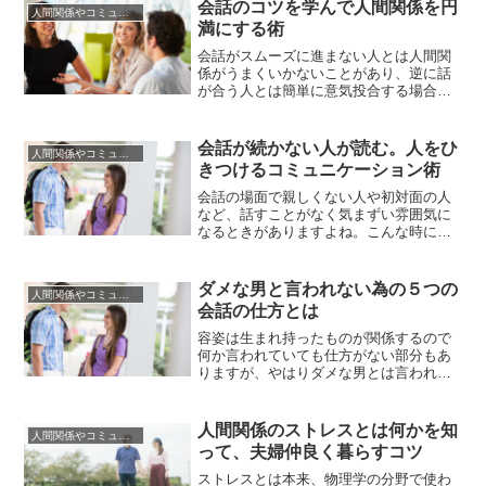
と話題の豊かな人間になりたい」、会話
会話のコツを学んで人間関係を円
人間関係やコミュニケーションの術
の沈黙の時間が長くなるごとに、あるい
満にする術
は相手がためいきをつく度に、雑談力の
ない自分を情けなく思ったり雑談力の...
会話がスムーズに進まない人とは人間関
係がうまくいかないことがあり、逆に話
が合う人とは簡単に意気投合する場合が
ありますよね。このようにコミュニケー
ションから私たちはあらゆるものを得た
り失ったりしています。目指すものは会
会話が続かない人が読む。人をひ
人間関係やコミュニケーションの術
話というツールを使い、人間関係をさら
きつけるコミュニケーション術
に充実させ仕事や恋愛などにもうまく生
かすことです。しかし頭のなかで考...
会話の場面で親しくない人や初対面の人
など、話すことがなく気まずい雰囲気に
なるときがありますよね。こんな時にシ
ーンと沈黙が続くととても雰囲気が悪
く、何か話すべきだと焦るほど、頭のな
かが真っ白になります。こんな場面は皆
ダメな男と言われない為の５つの
人間関係やコミュニケーションの術
さんどうやって危機を乗り越えています
会話の仕方とは
か。ソーシャルスキルのひとつである会
話は、話をするだけでなくそのなかで...
容姿は生まれ持ったものが関係するので
何か言われていても仕方がない部分もあ
りますが、やはりダメな男とは言われた
くありませんよね。自分の全てを否定さ
れているようだし、他人のそんな話を小
耳にはさむと自分もダメな男と周囲から
人間関係のストレスとは何かを知
人間関係やコミュニケーションの術
言われているのではないかと不安を感じ
って、夫婦仲良く暮らすコツ
てしまうこともあるでしょう。もちろ
ん、浮気や女癖、ギャンブル好きなど...
ストレスとは本来、物理学の分野で使わ