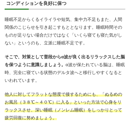
コンディションを良好に保つ
睡眠不足からくるイライラや短気、集中力不足もまた、人間
関係のこじらせを引き起こすもととなります。睡眠時間その
ものが足りない場合だけではなく「いくら寝ても寝た気がし
ない」というのも、立派に睡眠不足です。
そこで、対策として普段からα波が良く出るリラックスした脳
を保つように意識しましょう。
α波が保たれている脳は、睡眠
時、完全に寝ている状態のデルタ波へと移行しやすくなると
いわれています。
他人に対してフラットな態度で接するためにも、「ぬるめの
お風呂（３８℃～４０℃）に入る」といった方法で心身をリ
ラックスさせ、深い睡眠（ノンレム睡眠）をしっかりとって
疲労回復に努めましょう。