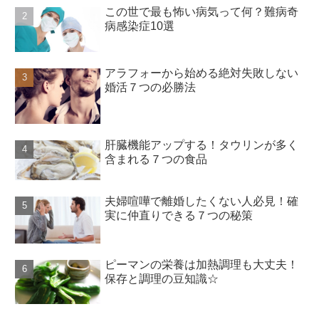
この世で最も怖い病気って何？難病奇
病感染症10選
アラフォーから始める絶対失敗しない
婚活７つの必勝法
肝臓機能アップする！タウリンが多く
含まれる７つの食品
夫婦喧嘩で離婚したくない人必見！確
実に仲直りできる７つの秘策
ピーマンの栄養は加熱調理も大丈夫！
保存と調理の豆知識☆