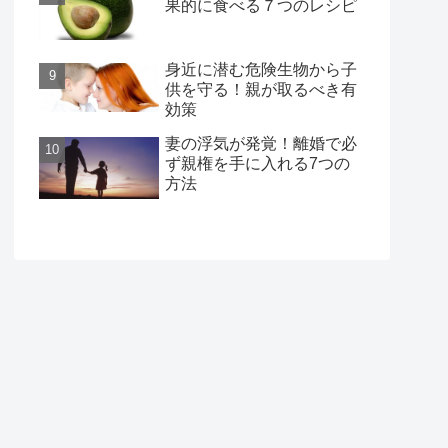
果的に食べる７つのレシピ
身近に潜む危険生物から子
供を守る！親が取るべき有
効策
妻の浮気が発覚！離婚で必
ず親権を手に入れる7つの
方法