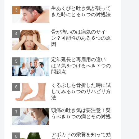
生あくびと吐き気が襲って
きた時にとる５つの対処法
骨が痛いのは病気のサイ
ン？可能性のある６つの原
因
定年延長と再雇用の違い
は？気をつけるべき７つの
問題点
くるぶしを骨折した時に試
してみる５つのリハビリ方
法
頭痛の吐き気は要注意！疑
うべき５つの病とその対処
アボカドの栄養を知って効