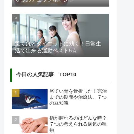
驚くほどダイエットに効く！日常生
活で出来る運動ベスト5☆
今日の人気記事 TOP10
尾てい骨を骨折した！完治
までの期間や治療法、７つ
の豆知識
指が腫れるのはどんな時？
７つの考えられる病気の種
類