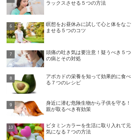
ラックスさせる５つの方法
瞑想をお昼休みに試して心と体をなご
ませる５つのコツ
頭痛の吐き気は要注意！疑うべき５つ
の病とその対処
アボカドの栄養を知って効果的に食べ
る７つのレシピ
身近に潜む危険生物から子供を守る！
親が取るべき有効策
ビタミンカラーを生活に取り入れて元
気になる７つの方法