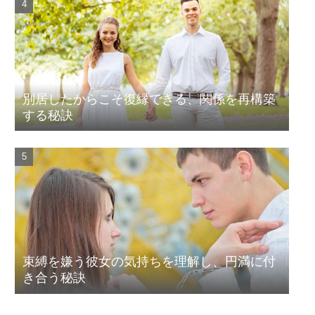
別居したからこそ復縁できる、関係を再構築
する秘訣
束縛を嫌う彼女の気持ちを理解し、円満に付
き合う秘訣