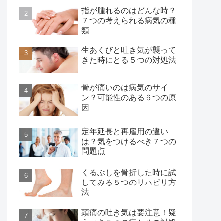
指が腫れるのはどんな時？
７つの考えられる病気の種
類
生あくびと吐き気が襲って
きた時にとる５つの対処法
骨が痛いのは病気のサイ
ン？可能性のある６つの原
因
定年延長と再雇用の違い
は？気をつけるべき７つの
問題点
くるぶしを骨折した時に試
してみる５つのリハビリ方
法
頭痛の吐き気は要注意！疑