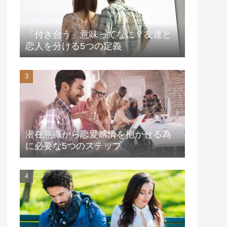
「付き合う」意味ってなに？友達と
恋人を分ける5つの定義
潜在意識から恋愛感情を抱かせる為
に必要な5つのステップ