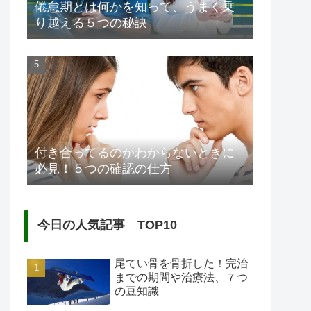
倦怠期とは何かを知って、うまく乗
り越える５つの秘訣
付き合ってるのかわからないときに
必見！５つの確認の仕方
今日の人気記事 TOP10
尾てい骨を骨折した！完治
までの期間や治療法、７つ
の豆知識