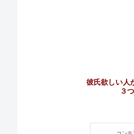
彼氏欲しい人
３
コンテ