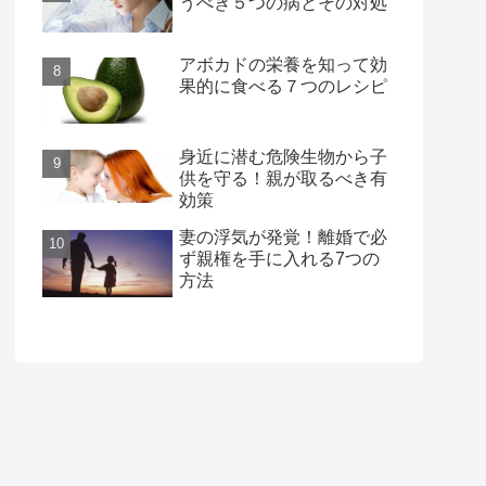
うべき５つの病とその対処
アボカドの栄養を知って効
果的に食べる７つのレシピ
身近に潜む危険生物から子
供を守る！親が取るべき有
効策
妻の浮気が発覚！離婚で必
ず親権を手に入れる7つの
方法