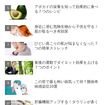
アボカドの栄養を知って効果的に食べ
る７つのレシピ
身近に潜む危険生物から子供を守る！
親が取るべき有効策
ひどい肩こりの私が悩まなくなった７
つの簡単ストレッチ
食後の運動でダイエット効果を上げる
７つのポイント
この世で最も怖い病気って何？難病奇
病感染症10選
肝臓機能アップする！タウリンが多く