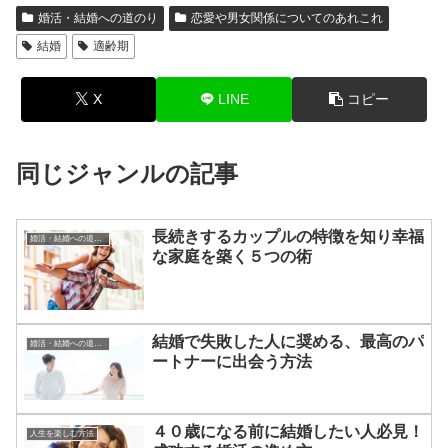
婚活・結婚への道のり
恋愛や男女関係についてのあれこれ
結婚
適齢期
X
LINE
コピー
同じジャンルの記事
長続きするカップルの特徴を知り幸福
婚活・結婚への道のり
な家庭を築く５つの術
結婚で失敗した人に奨める、最高のパ
婚活・結婚への道のり
ートナーに出会う方法
４０歳になる前に結婚したい人必見！
人生を楽しむ方法