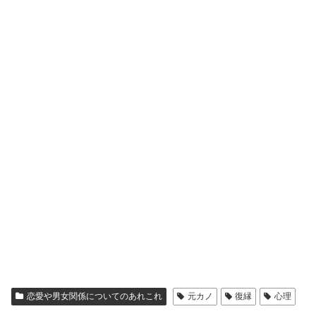
恋愛や男女関係についてのあれこれ
元カノ
復縁
心理