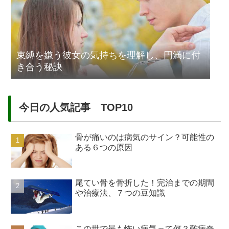
束縛を嫌う彼女の気持ちを理解し、円満に付
き合う秘訣
今日の人気記事 TOP10
骨が痛いのは病気のサイン？可能性の
ある６つの原因
尾てい骨を骨折した！完治までの期間
や治療法、７つの豆知識
この世で最も怖い病気って何？難病奇