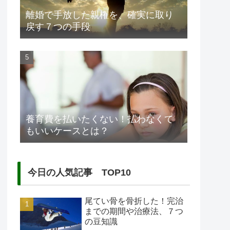
離婚で手放した親権を、確実に取り
戻す７つの手段
養育費を払いたくない！払わなくて
もいいケースとは？
今日の人気記事 TOP10
尾てい骨を骨折した！完治
までの期間や治療法、７つ
の豆知識