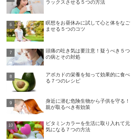
ラックスさせる５つの方法
瞑想をお昼休みに試して心と体をなご
ませる５つのコツ
頭痛の吐き気は要注意！疑うべき５つ
の病とその対処
アボカドの栄養を知って効果的に食べ
る７つのレシピ
身近に潜む危険生物から子供を守る！
親が取るべき有効策
ビタミンカラーを生活に取り入れて元
気になる７つの方法