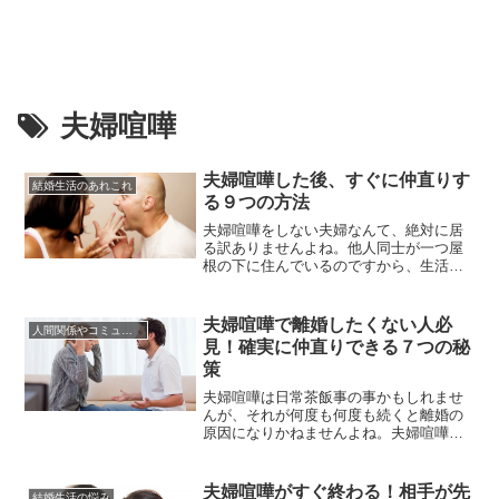
夫婦喧嘩
夫婦喧嘩した後、すぐに仲直りす
結婚生活のあれこれ
る９つの方法
夫婦喧嘩をしない夫婦なんて、絶対に居
る訳ありませんよね。他人同士が一つ屋
根の下に住んでいるのですから、生活習
慣の違いやちょっとした擦れ違いで喧嘩
をしてしまう事はよくあることです。夫
婦喧嘩をするのは仕方ないことですか
夫婦喧嘩で離婚したくない人必
人間関係やコミュニケーションの術
ら、大事なのはきちんと「仲直り」が出
見！確実に仲直りできる７つの秘
来るか？出来ないか？という事だと思い
策
ます。いつまでも家庭の中が険悪なム...
夫婦喧嘩は日常茶飯事の事かもしれませ
んが、それが何度も何度も続くと離婚の
原因になりかねませんよね。夫婦喧嘩を
してもその日のうちに仲直りをすれば、
それほど大きな問題にもならないです
が、中には冷戦期間が１週間～３か月も
夫婦喧嘩がすぐ終わる！相手が先
結婚生活の悩み