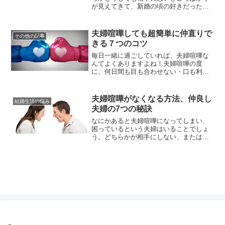
が見えてきて、新婚の頃の好きだった気
持ちを忘れてしまいますよね。しかし子
どもがいる場合は特に、夫婦円満である
に越したことはありません。伴侶に失望
夫婦喧嘩しても超簡単に仲直りで
その他の記事
したまま一生を過ごすよりは、相手のい
きる７つのコツ
いところを思い出して仲良く夫婦円満に
過ごした方が豊かな人生が送れるに...
毎日一緒に過ごしていれば、夫婦喧嘩な
んてよくありますよね！夫婦喧嘩の度
に、何日間も目も合わせない・口も利か
ないなんて生活をしていたら、一年のう
ちで一体何日間家庭内冷戦状態が続いて
いるのか分かりません。でも夫婦喧嘩の
夫婦喧嘩がなくなる方法、仲良し
結婚生活の悩み
最中に、心から相手の事が憎くて、嫌い
夫婦の7つの秘訣
で、離婚以外は考えられない！という人
はあまりいないと思います。ほとんど...
なにかあると夫婦喧嘩になってしまい、
困っているという夫婦はいることでしょ
う。どちらかが相手にしない、または折
れている場合には、喧嘩にはならないの
です。喧嘩になるということはお互いが
言い合っていたり、態度に出していて、
喧嘩となるのですよね。ところが世の中
には夫婦喧嘩とまったく無縁の人たちも
大勢います。そこで今日は仲良し夫...