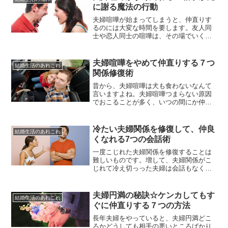
の間あったというご夫婦もいます。冷戦
に謝る魔法の行動
期間が長くなればなるほど、家庭内の雰
囲気も悪くなりますので、いつの間に...
夫婦喧嘩が始まってしまうと、仲直りす
るのには大変な時間を要します。友人同
士や恋人同士の喧嘩は、その場でいくら
ヒートアップしても、いったん別れてお
互いに家に帰ると冷静になることができ
るので翌日には関係を容易に修復するこ
夫婦喧嘩をやめて仲直りする７つ
結婚生活のあれこれ
とができるのです。しかし、夫婦は一つ
関係修復術
屋根の下に暮らしているため、気持ちの
リセットをすることが難しく、夫婦...
昔から、夫婦喧嘩は犬も食わないなんて
言いますよね。夫婦喧嘩つまらない原因
でおこることが多く、いつの間にか仲直
りしていたりします。しかし、本人たち
はそうもいっていられませんよね。男性
側からすると、喧嘩状態が続くと、何か
冷たい夫婦関係を修復して、仲良
結婚生活のあれこれ
と不便が生じてきます。「あれどこにあ
くなれる7つの会話術
ったっけ？」「あれはどこにおいたっ
け？」などなど、普段家の中のことは...
一度こじれた夫婦関係を修復することは
難しいものです。増して、夫婦関係がこ
じれて冷え切っった夫婦は会話もなくな
っていますよね。しかし、冷え切った夫
婦であっても離婚をしない限り共に生活
をしなければなりません。共に生活をす
夫婦円満の秘訣☆ケンカしてもす
結婚生活のあれこれ
るのであれば、やはり冷え切った関係の
ぐに仲直りする７つの方法
ままよりも夫婦関係を修復し、良好な関
係で快適に生活したいはずです。そ...
長年夫婦をやっていると、夫婦円満どこ
ろかどうしても相手の悪いところばかり