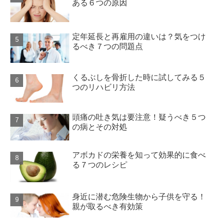
ある６つの原因
定年延長と再雇用の違いは？気をつけ
るべき７つの問題点
くるぶしを骨折した時に試してみる５
つのリハビリ方法
頭痛の吐き気は要注意！疑うべき５つ
の病とその対処
アボカドの栄養を知って効果的に食べ
る７つのレシピ
身近に潜む危険生物から子供を守る！
親が取るべき有効策