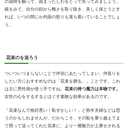
の眉間を触って、固まったしわをとって笑ってみましょう。
鏡をみて、自分の顔から醜さを取り除き、美しく保とうとす
れば、いつの間にか内面の怒りも落ち着いていることでしょ
う。
花束のを送ろう
ついついつまらないことで伴侶にあたってしまい、仲直りを
したい方におすすめなのは「花束を贈る。」ことです。これ
は主に男性側が使う手ですね。
花束の持つ魔力は本物です。
女性の心をするするとほぐす素敵な効果があるのです。
「花束なんて格好悪い！恥ずかしい！」と熟年夫婦などは思
うのかもしれませんが、だからこそ、その恥を乗り越えてま
で買って送ってくれた花束に、より一層魅力が上乗せされる