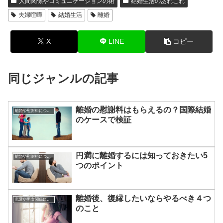
人間関係やコミュニケーションの術
結婚生活のあれこれ
夫婦喧嘩
結婚生活
離婚
X
LINE
コピー
同じジャンルの記事
離婚の慰謝料はもらえるの？国際結婚
離婚や慰謝料について
のケースで検証
円満に離婚するには知っておきたい5
離婚や慰謝料について
つのポイント
離婚後、復縁したいならやるべき４つ
恋愛や男女関係についてのあれこれ
のこと