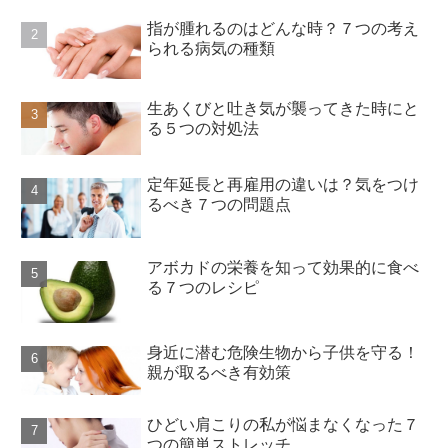
指が腫れるのはどんな時？７つの考え
られる病気の種類
生あくびと吐き気が襲ってきた時にと
る５つの対処法
定年延長と再雇用の違いは？気をつけ
るべき７つの問題点
アボカドの栄養を知って効果的に食べ
る７つのレシピ
身近に潜む危険生物から子供を守る！
親が取るべき有効策
ひどい肩こりの私が悩まなくなった７
つの簡単ストレッチ