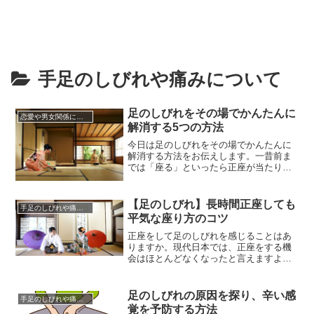
手足のしびれや痛みについて
足のしびれをその場でかんたんに
恋愛や男女関係についてのあれこれ
解消する5つの方法
今日は足のしびれをその場でかんたんに
解消する方法をお伝えします。一昔前ま
では「座る」といったら正座が当たり前
でしたが、最近では法事の会席や習い事
以外では正座をあまりしなくなりまし
た。そのせいもあってか、正座に慣れ
【足のしびれ】長時間正座しても
手足のしびれや痛みについて
ず、たまに正座をすると足がしびれると
平気な座り方のコツ
いう人が増えてきました。慣れていなけ
ればいないほど足のしびれが起こりや
正座をして足のしびれを感じることはあ
す...
りますか。現代日本では、正座をする機
会はほとんどなくなったと言えますよ
ね。畳の部屋が少なくなり、食事はテー
ブルを囲んで椅子に座るのが主流となっ
てきているからです。昔の日本では、畳
足のしびれの原因を探り、辛い感
手足のしびれや痛みについて
にちゃぶ台を置き、正座で円卓を囲った
覚を予防する方法