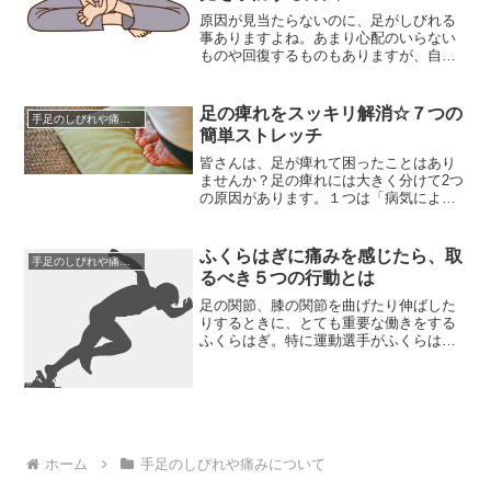
ものです。そのため日本人は「正座をし
てあたりまえ」の民族でした。しかし...
原因が見当たらないのに、足がしびれる
事ありますよね。あまり心配のいらない
ものや回復するものもありますが、自己
判断はとても危険で、やはり「足のしび
れの原因が何処からきているのか」を知
っておく必要はあります。足のしびれの
足の痺れをスッキリ解消☆７つの
手足のしびれや痛みについて
対処法としては、まず様子を見ることで
簡単ストレッチ
す。足がしびれても一時的なものであっ
たり、継続して不便を感じないと思...
皆さんは、足が痺れて困ったことはあり
ませんか？足の痺れには大きく分けて2つ
の原因があります。１つは「病気による
足の痺れ」、もう1つは、今回紹介する、
「正座による足の痺れ」です。さて、日
本人に生まれたからには、人生の中で
ふくらはぎに痛みを感じたら、取
手足のしびれや痛みについて
様々な機会に、正座をすることは避けら
るべき５つの行動とは
れません。しかし、現代人は正座をする
機会が多くないので、正座に不慣...
足の関節、膝の関節を曲げたり伸ばした
りするときに、とても重要な働きをする
ふくらはぎ。特に運動選手がふくらはぎ
に痛みを感じることは頻繁にあります。
この場合は筋肉がダメージを受け、ふく
らはぎの痛みとなっています。また、日
頃運動が不足している人の場合にも、ふ
くらはぎの痛みが出ることがあります。
もともと筋肉が弱ければ、ちょっと...
ホーム
手足のしびれや痛みについて