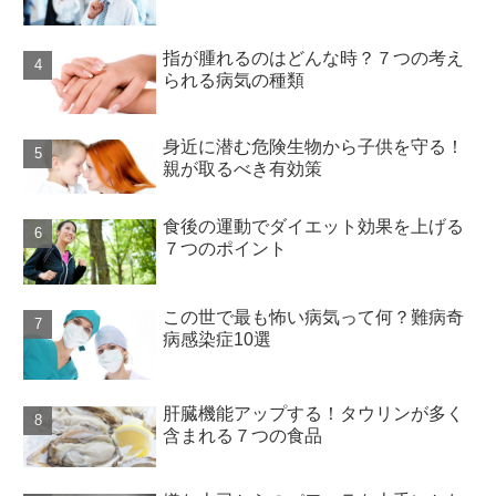
指が腫れるのはどんな時？７つの考え
られる病気の種類
身近に潜む危険生物から子供を守る！
親が取るべき有効策
食後の運動でダイエット効果を上げる
７つのポイント
この世で最も怖い病気って何？難病奇
病感染症10選
肝臓機能アップする！タウリンが多く
含まれる７つの食品