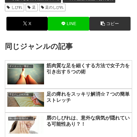
しびれ
足
足のしびれ
X
LINE
コピー
同じジャンルの記事
筋肉質な足を細くする方法で女子力を
ダイエット、痩せる方法
引き出す５つの術
足の痺れをスッキリ解消☆７つの簡単
手足のしびれや痛みについて
ストレッチ
唇のしびれは、意外な病気が隠れてい
怖い病や怪我のチェック
る可能性あり？！