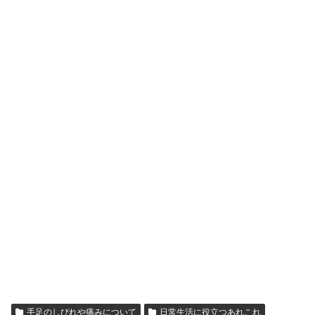
手足のしびれや痛みについて
日常生活に役立つあれこれ