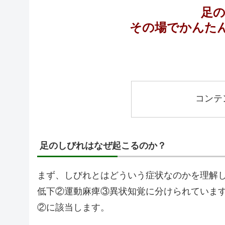
足
その場でかんた
コンテ
足のしびれはなぜ起こるのか？
まず、しびれとはどういう症状なのかを理解
低下②運動麻痺③異状知覚に分けられていま
②に該当します。