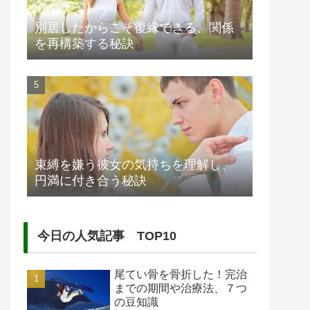
別居したからこそ復縁できる、関係
を再構築する秘訣
束縛を嫌う彼女の気持ちを理解し、
円満に付き合う秘訣
今日の人気記事 TOP10
尾てい骨を骨折した！完治
までの期間や治療法、７つ
の豆知識