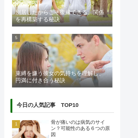
別居したからこそ復縁できる、関係
を再構築する秘訣
束縛を嫌う彼女の気持ちを理解し、
円満に付き合う秘訣
今日の人気記事 TOP10
骨が痛いのは病気のサイ
ン？可能性のある６つの原
因