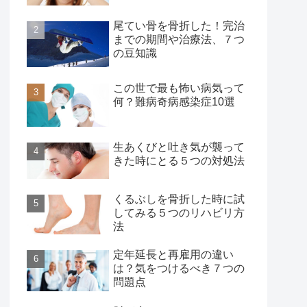
尾てい骨を骨折した！完治
までの期間や治療法、７つ
の豆知識
この世で最も怖い病気って
何？難病奇病感染症10選
生あくびと吐き気が襲って
きた時にとる５つの対処法
くるぶしを骨折した時に試
してみる５つのリハビリ方
法
定年延長と再雇用の違い
は？気をつけるべき７つの
問題点