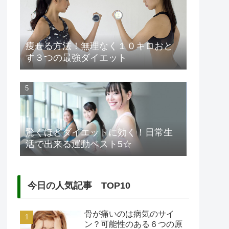
痩せる方法！無理なく１０キロおと
す３つの最強ダイエット
驚くほどダイエットに効く！日常生
活で出来る運動ベスト5☆
今日の人気記事 TOP10
骨が痛いのは病気のサイ
ン？可能性のある６つの原