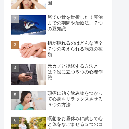
因
尾てい骨を骨折した！完治
までの期間や治療法、７つ
の豆知識
指が腫れるのはどんな時？
７つの考えられる病気の種
類
元カノと復縁する方法と
は？役に立つ５つの心理作
戦
頭痛に効く飲み物をつかっ
て心身をリラックスさせる
５つの方法
瞑想をお昼休みに試して心
と体をなごませる５つのコ