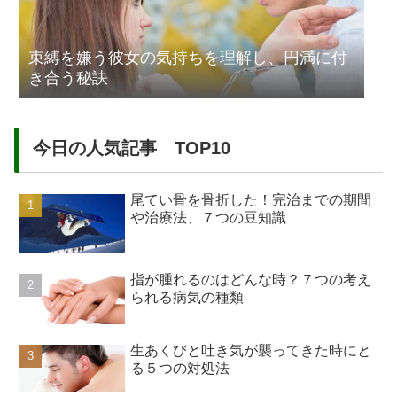
束縛を嫌う彼女の気持ちを理解し、円満に付
き合う秘訣
今日の人気記事 TOP10
尾てい骨を骨折した！完治までの期間
や治療法、７つの豆知識
指が腫れるのはどんな時？７つの考え
られる病気の種類
生あくびと吐き気が襲ってきた時にと
る５つの対処法