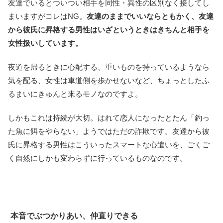
友達でいるとついつい相手を同性・異性の区別なく接してし
まいますがコレはNG。
友達のままでいいならともかく、友達
から彼氏に昇格する男性はいざというときはきちんと相手を
女性扱いしています。
夜道を帰るときに心配する、重いものを持っているようなら
気を配る、女性は車道側を歩かせないなど、ちょっとしたふ
るまいにきゅんと来るモノなのですよ。
しかもこれは持続が大切。はれて恋人になったとたん「釣っ
た魚に餌をやらない」ようではただの詐欺です。友達から彼
氏に昇格する男性はこういったスマートな心遣いを、ごくご
く自然にしかも変わらずに行っているものなのです。
本音でぶつかりあい、仲直りできる