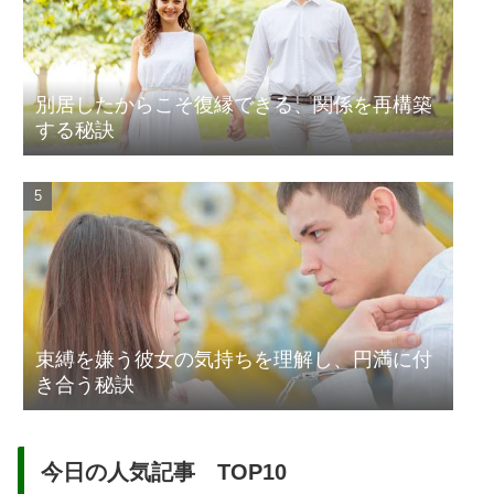
別居したからこそ復縁できる、関係を再構築
する秘訣
束縛を嫌う彼女の気持ちを理解し、円満に付
き合う秘訣
今日の人気記事 TOP10