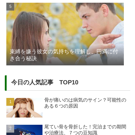
束縛を嫌う彼女の気持ちを理解し、円満に付
き合う秘訣
今日の人気記事 TOP10
骨が痛いのは病気のサイン？可能性の
ある６つの原因
尾てい骨を骨折した！完治までの期間
や治療法、７つの豆知識