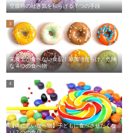
空腹時の吐き気を和らげる７つの手段
栄養士が食べない食品！添加物だらけ、危険
な４つの食べ物
【体に悪い食べ物】子どもに食べさせたくな
い７つの食品