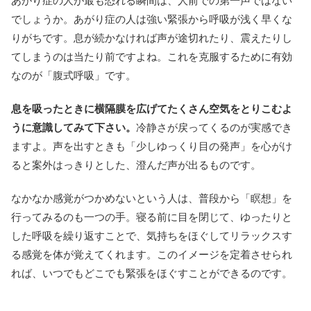
あがり症の人が最も恐れる瞬間は、人前での第一声ではない
でしょうか。あがり症の人は強い緊張から呼吸が浅く早くな
りがちです。息が続かなければ声が途切れたり、震えたりし
てしまうのは当たり前ですよね。これを克服するために有効
なのが「腹式呼吸」です。
息を吸ったときに横隔膜を広げてたくさん空気をとりこむよ
うに意識してみて下さい。
冷静さが戻ってくるのが実感でき
ますよ。声を出すときも「少しゆっくり目の発声」を心がけ
ると案外はっきりとした、澄んだ声が出るものです。
なかなか感覚がつかめないという人は、普段から「瞑想」を
行ってみるのも一つの手。寝る前に目を閉じて、ゆったりと
した呼吸を繰り返すことで、気持ちをほぐしてリラックスす
る感覚を体が覚えてくれます。このイメージを定着させられ
れば、いつでもどこでも緊張をほぐすことができるのです。