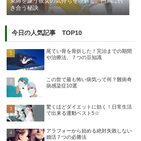
束縛を嫌う彼女の気持ちを理解し、円満に付
き合う秘訣
今日の人気記事 TOP10
尾てい骨を骨折した！完治までの期間
や治療法、７つの豆知識
この世で最も怖い病気って何？難病奇
病感染症10選
驚くほどダイエットに効く！日常生活
で出来る運動ベスト5☆
アラフォーから始める絶対失敗しない
婚活７つの必勝法