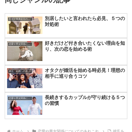
別居したいと言われたら必見、５つの
別居や単身赴任のアドバイス
対処術
好きだけど付き合いたくない理由を知
恋愛や男女関係についてのあれこれ
り、次の恋を始める術
オタクが婚活を始める時必見！理想の
婚活・結婚への道のり
相手に巡り合うコツ
長続きするカップルが守り続ける５つ
恋愛や男女関係についてのあれこれ
の習慣
ホーム
恋愛や男女関係についてのあれこれ
彼氏を