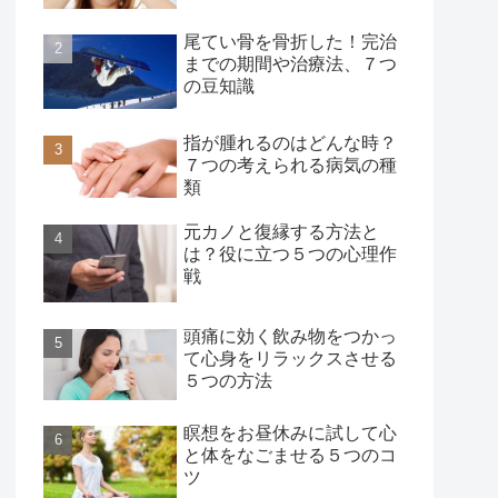
尾てい骨を骨折した！完治
までの期間や治療法、７つ
の豆知識
指が腫れるのはどんな時？
７つの考えられる病気の種
類
元カノと復縁する方法と
は？役に立つ５つの心理作
戦
頭痛に効く飲み物をつかっ
て心身をリラックスさせる
５つの方法
瞑想をお昼休みに試して心
と体をなごませる５つのコ
ツ