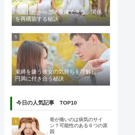
別居したからこそ復縁できる、関係
を再構築する秘訣
束縛を嫌う彼女の気持ちを理解し、
円満に付き合う秘訣
今日の人気記事 TOP10
骨が痛いのは病気のサイ
ン？可能性のある６つの原
因