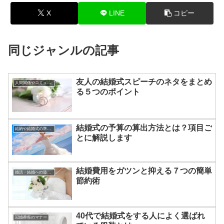
X
LINE
コピー
同じジャンルの記事
友人の結婚式スピーチのネタをまとめ
人間関係やコミュニケーションの術
る５つのポイント
結婚式の予算の算出方法とは？項目ご
結納や結婚式の準備について
とに解説します
結婚費用をガツンと抑える７つの簡単
婚活・結婚への道のり
節約術
40代で結婚式をする人によく選ばれ
冠婚葬祭のマナー