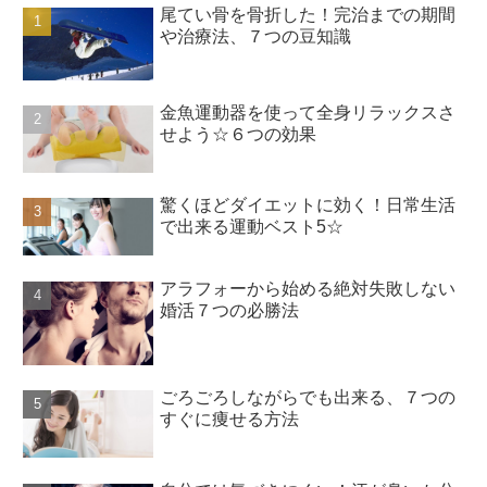
尾てい骨を骨折した！完治までの期間
や治療法、７つの豆知識
金魚運動器を使って全身リラックスさ
せよう☆６つの効果
驚くほどダイエットに効く！日常生活
で出来る運動ベスト5☆
アラフォーから始める絶対失敗しない
婚活７つの必勝法
ごろごろしながらでも出来る、７つの
すぐに痩せる方法